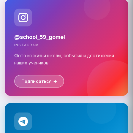
@school_59_gomel
INSTAGRAM
Фото из жизни школы, события и достижения
наших учеников
Подписаться →